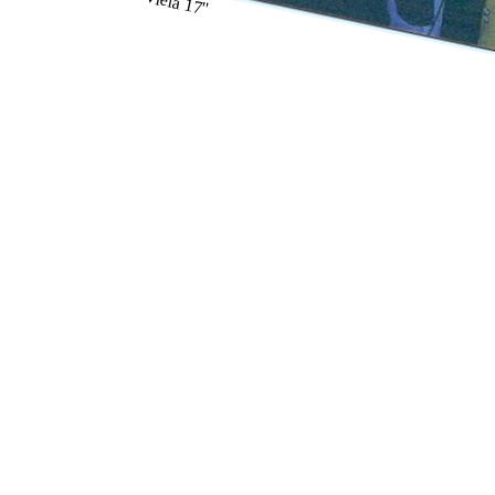
nçamento do grupo "Viela 17"